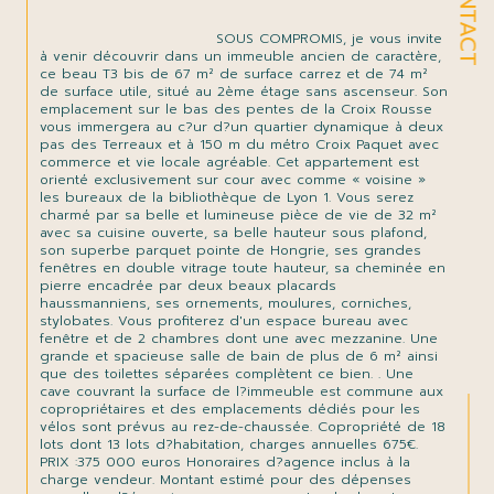
CONTACT
                                SOUS COMPROMIS, je vous invite 
à venir découvrir dans un immeuble ancien de caractère, 
ce beau T3 bis de 67 m² de surface carrez et de 74 m² 
de surface utile, situé au 2ème étage sans ascenseur. Son 
emplacement sur le bas des pentes de la Croix Rousse 
vous immergera au c?ur d?un quartier dynamique à deux 
pas des Terreaux et à 150 m du métro Croix Paquet avec 
commerce et vie locale agréable. Cet appartement est 
orienté exclusivement sur cour avec comme « voisine » 
les bureaux de la bibliothèque de Lyon 1. Vous serez 
charmé par sa belle et lumineuse pièce de vie de 32 m² 
avec sa cuisine ouverte, sa belle hauteur sous plafond, 
son superbe parquet pointe de Hongrie, ses grandes 
fenêtres en double vitrage toute hauteur, sa cheminée en 
pierre encadrée par deux beaux placards 
haussmanniens, ses ornements, moulures, corniches, 
stylobates. Vous profiterez d'un espace bureau avec 
fenêtre et de 2 chambres dont une avec mezzanine. Une 
grande et spacieuse salle de bain de plus de 6 m² ainsi 
que des toilettes séparées complètent ce bien. . Une 
cave couvrant la surface de l?immeuble est commune aux 
copropriétaires et des emplacements dédiés pour les 
vélos sont prévus au rez-de-chaussée. Copropriété de 18 
lots dont 13 lots d?habitation, charges annuelles 675€. 
PRIX :375 000 euros Honoraires d?agence inclus à la 
charge vendeur. Montant estimé pour des dépenses 