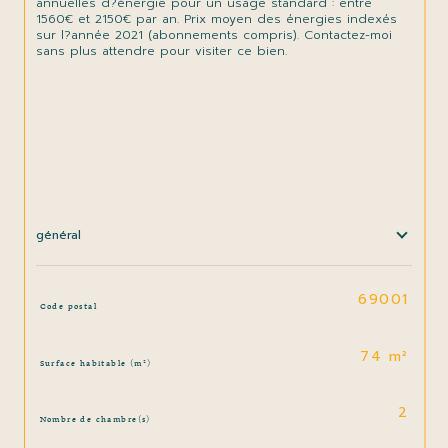
annuelles d?énergie pour un usage standard : entre 
1560€ et 2150€ par an. Prix moyen des énergies indexés 
sur l?année 2021 (abonnements compris). Contactez-moi 
sans plus attendre pour visiter ce bien.

général
TRAD_SIROCCO_Caracteristique
Valeurs
69001
Code postal
74 m²
Surface habitable (m²)
2
Nombre de chambre(s)