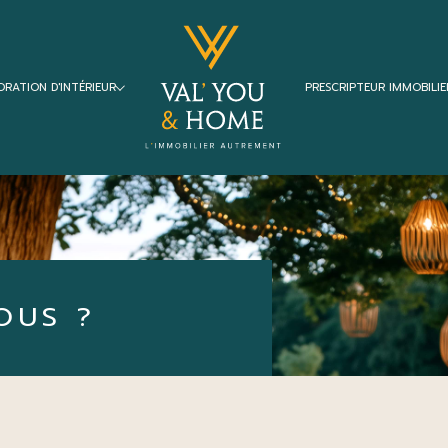
ORATION D'INTÉRIEUR
PRESCRIPTEUR IMMOBILIE
Voir les
18
annonces
leurs
Projet de décoration complet
imer
BUDGET
OUS ?