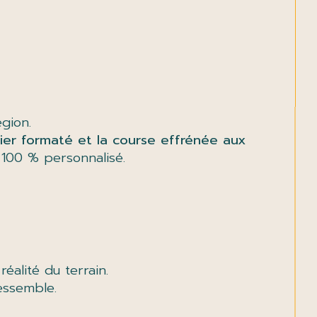
gion.
ier formaté et la course effrénée aux
t 100 % personnalisé.
éalité du terrain.
essemble.