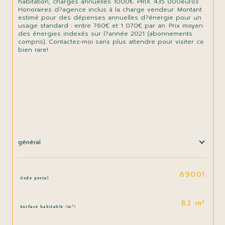
habitation, charges annuelles 1000€. PRIX :435 000euros 
Honoraires d?agence inclus à la charge vendeur. Montant 
estimé pour des dépenses annuelles d?énergie pour un 
usage standard : entre 760€ et 1 070€ par an. Prix moyen 
des énergies indexés sur l?année 2021 (abonnements 
compris). Contactez-moi sans plus attendre pour visiter ce 
bien rare!

général
TRAD_SIROCCO_Caracteristique
Valeurs
69001
Code postal
82 m²
Surface habitable (m²)