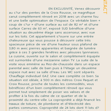
CONTACT
                                EN EXCLUSIVITÉ, Venez découvrir 
au c?ur des pentes de la Croix Rousse, ce magnifique 
canut complètement rénové en 2018 avec un charme fou 
et une belle optimisation de l?espace. Ce véritable bien « 
coup de c?ur » d?une surface au sol de 82 m² et d?une 
surface Carrez de 63 m², exposé SUD bénéficie d?une 
situation au deuxième étage sans ascenseur, avec vue 
sur les toits. Cet appartement s?ouvre sur une entrée 
chaleureuse qui vous pousse à découvrir cette très 
spacieuse pièce de vie d?une hauteur sous plafond de 
3,80 m avec pierres apparentes et baignée de lumière 
grâce à ces 3 grandes fenêtres avec jalousies lyonnaises. 
La cuisine, ouverte sur le salon et complètement équipée 
est surmontée d?une mezzanine salon TV. La suite de la 
visite vous emmène au Rez-de-chaussée dans un espace 
parental avec salle de bain puis à l?étage un deuxième 
espace nuit avec sa salle d?eau. Les WC sont séparés. 
Chauffage individuel GAZ. Une cave complète ce bien. Sa 
situation est idéale, à 500 m des métros Croix Paquet et 
Croix Rousse, proche de toutes les commodités, vous 
bénéficiez d?un bien complétement rénové qui vous 
permet tout simplement de poser vos valises et de 
profiter à la fois du calme de ce quartier et de la 
proximité du centre-ville. La copropriété a déjà financé les 
travaux de toiture, de plomberie et d?électricité des 
parties communes. Copropriété de 24 lots dont 11 lots d?