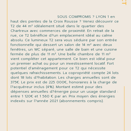
                                SOUS COMPROMIS ? LYON 1 en 
haut des pentes de la Croix Rousse ? Venez découvrir ce 
T2 de 44 m² idéalement situé dans le quartier des 
Chartreux avec commerces de proximité. En retrait de la 
rue, ce T2 bénéficie d?un emplacement idéal au calme 
absolu. Ce lumineux T2 sera vous séduire par son entrée 
fonctionnelle qui dessert un salon de 14 m² avec deux 
fenêtres, un WC séparé, une salle de bain et une cuisine 
fermée de plus de 11 m². Une belle chambre de 11 m² 
vient compléter cet appartement. Ce bien est idéal pour 
un premier achat ou pour un investissement locatif. Fort 
potentiel d'aménagement pour ce T2 qui nécessite 
quelques rafraichissements. La copropriété compte 24 lots 
dont 18 lots d?habitation. Les charges annuelles sont de 
375€. Le prix est de 225 000€, honoraires à la charge de 
l?acquéreur inclus (4%). Montant estimé pour des 
dépenses annuelles d?énergie pour un usage standard : 
entre 1 120€ et 1 560 € par an. Prix moyen des énergies 
indexés sur l?année 2021 (abonnements compris).
