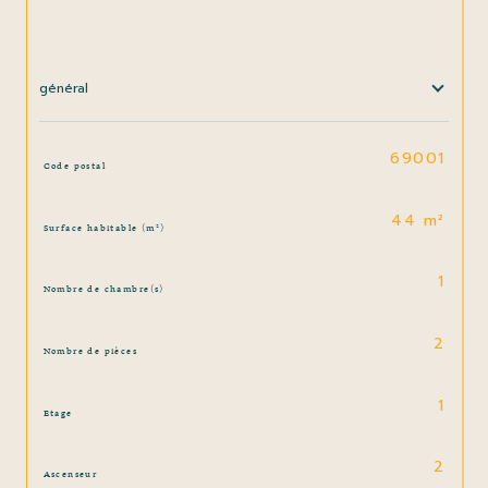
général
TRAD_SIROCCO_Caracteristique
Valeurs
69001
Code postal
44 m²
Surface habitable (m²)
1
Nombre de chambre(s)
2
Nombre de pièces
1
Etage
2
Ascenseur