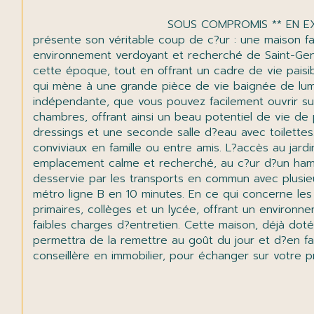
                                SOUS COMPROMIS ** EN EXCLUSIVITÉ ** Maison familiale 5 chambres jardin et garage ? Saint-Genis-Laval Val You and Home vous 
présente son véritable coup de c?ur : une maison fa
environnement verdoyant et recherché de Saint-Gen
cette époque, tout en offrant un cadre de vie paisi
qui mène à une grande pièce de vie baignée de lumiè
indépendante, que vous pouvez facilement ouvrir sur
chambres, offrant ainsi un beau potentiel de vie d
dressings et une seconde salle d?eau avec toilettes
conviviaux en famille ou entre amis. L?accès au jard
emplacement calme et recherché, au c?ur d?un hameau
desservie par les transports en commun avec plusie
métro ligne B en 10 minutes. En ce qui concerne les
primaires, collèges et un lycée, offrant un environ
faibles charges d?entretien. Cette maison, déjà do
permettra de la remettre au goût du jour et d?en fai
conseillère en immobilier, pour échanger sur votre pro