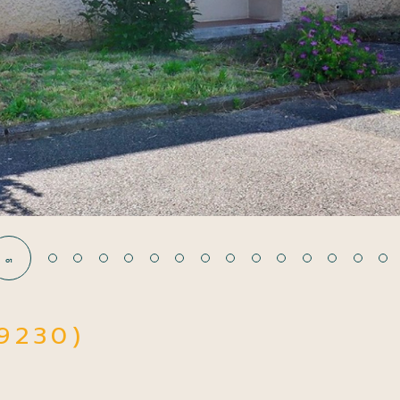
01
69230)