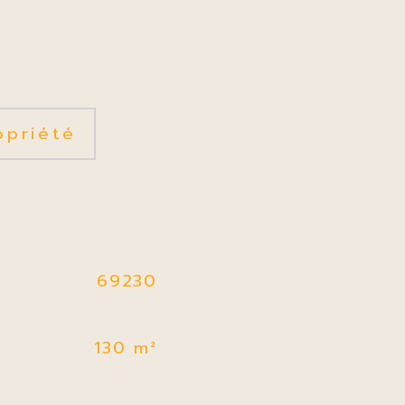
opriété
69230
130 m²