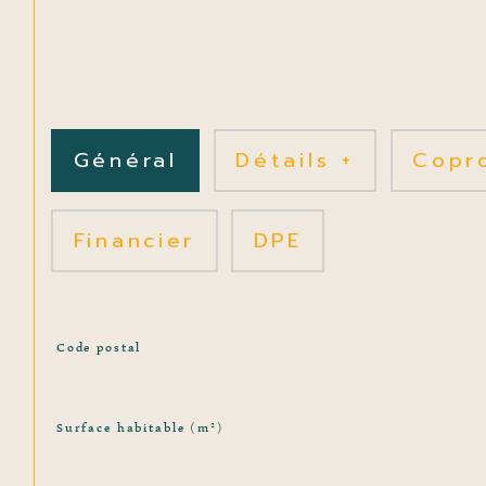
Général
Détails +
Copr
Financier
DPE
TRAD_SIROCCO_Caracteristique
Valeurs
Code postal
Surface habitable (m²)