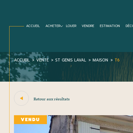
ACCUEIL
ACHETER
LOUER
VENDRE
ESTIMATION
DÉC
Biens vendus
Home staging
Conseils matières et cou
ACCUEIL
VENTE
ST GENIS LAVAL
MAISON
T6
Acheter
Est
1
TYPE DE BIEN
de l'ancien
Retour aux résultats
de l'immo pro
Maison
69230 - Saint-Geni
VENDU