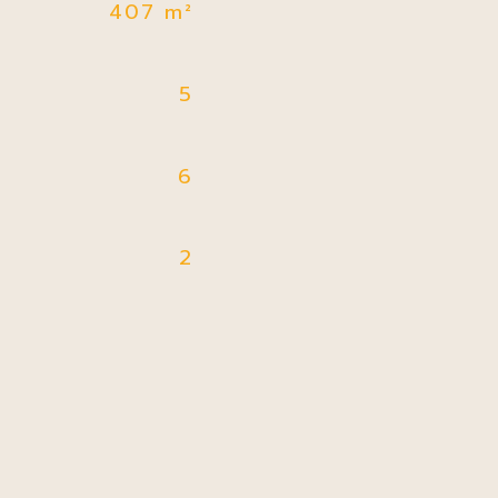
407 m²
5
6
2