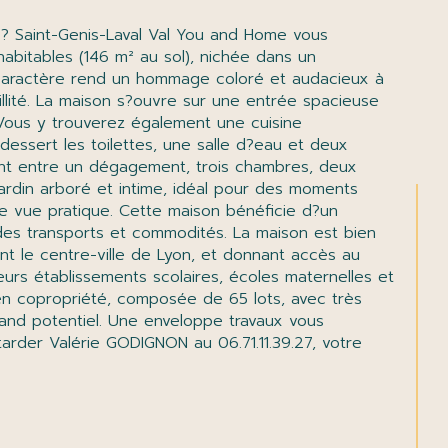
abitables (146 m² au sol), nichée dans un 
 caractère rend un hommage coloré et audacieux à 
llité. La maison s?ouvre sur une entrée spacieuse 
 Vous y trouverez également une cuisine 
essert les toilettes, une salle d?eau et deux 
sent entre un dégagement, trois chambres, deux 
ardin arboré et intime, idéal pour des moments 
 de vue pratique. Cette maison bénéficie d?un 
 des transports et commodités. La maison est bien 
t le centre-ville de Lyon, et donnant accès au 
urs établissements scolaires, écoles maternelles et 
 en copropriété, composée de 65 lots, avec très 
rand potentiel. Une enveloppe travaux vous 
tarder Valérie GODIGNON au 06.71.11.39.27, votre 