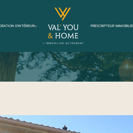
ORATION D'INTÉRIEUR
PRESCRIPTEUR IMMOBILIE
Voir les
0
annonces
leurs
Projet de décoration complet
imer
1
LOCALISATION
BUDGET
s-Laval
6 Pièces