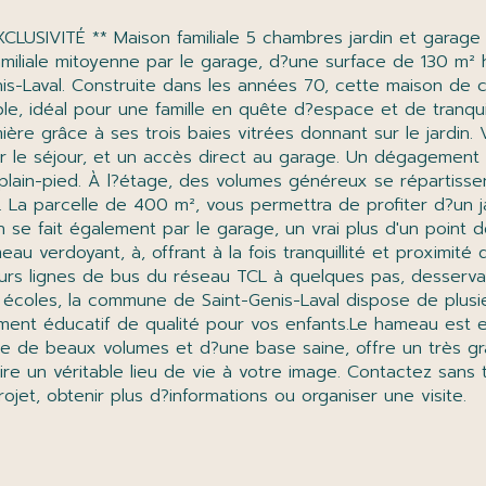
miliale mitoyenne par le garage, d?une surface de 130 m² h
is-Laval. Construite dans les années 70, cette maison de
ble, idéal pour une famille en quête d?espace et de tranqui
re grâce à ses trois baies vitrées donnant sur le jardin.
 le séjour, et un accès direct au garage. Un dégagement d
e plain-pied. À l?étage, des volumes généreux se répartis
. La parcelle de 400 m², vous permettra de profiter d?un j
in se fait également par le garage, un vrai plus d'un point
 verdoyant, à, offrant à la fois tranquillité et proximité
urs lignes de bus du réseau TCL à quelques pas, desservan
 écoles, la commune de Saint-Genis-Laval dispose de plusie
nement éducatif de qualité pour vos enfants.Le hameau est
tée de beaux volumes et d?une base saine, offre un très g
re un véritable lieu de vie à votre image. Contactez sans 
jet, obtenir plus d?informations ou organiser une visite.
