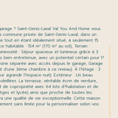
 la commune prisée de Saint-Genis-Laval, dans un 
e tout en étant idéalement situé, à seulement 15 
habitable : 154 m² (170 m² au sol), Terrain : 
minosité : Séjour spacieux et lumineux grâce à 3 
rès bien entretenue, avec un potentiel certain pour l?
uisine séparée avec accès depuis le garage, Garage 
té d'une 3ème chambre à ce niveau). À l?étage : 3 
 agrandir l?espace nuit). Extérieur : Un beau 
eillées. La terrasse, véritable écrin de verdure, 
t de copropriété avec 64 lots d?habitation et de 
lèges et lycée) ainsi que proche de toutes les 
ira une qualité de vie exceptionnelle. Cette maison 
ment sans limite pour la personnaliser selon vos 