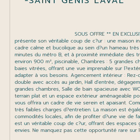
-SAINT GENIS LAVAL
                                SOUS OFFRE ** EN EXCLUSIVITÉ ** Maison familiale 5 chambres avec grand terrain et garage ? Saint-Genis-Laval Val You And Home vous 
présente son véritable coup de c?ur : une maison ind
cadre calme et bucolique au sein d?un hameau très r
minutes du métro B, et à proximité immédiate des tra
environ 900 m², piscinable, Chambres : 5 grandes ch
baies vitrées, offrant une vue imprenable sur l?extér
adapter à vos besoins. Agencement intérieur : Rez-
double avec accès au jardin, Hall d'entrée, dégagem
grandes chambres, Salle de bain spacieuse avec WC 
terrain plat et un espace extérieur aménageable pour 
vous offrira un cadre de vie serein et apaisant. C
très faibles charges d?entretien. La maison est égal
commodités locales, afin de profiter d?une vie de fam
est un véritable coup de c?ur, offrant des espaces 
envies. Ne manquez pas cette opportunité rare sur l