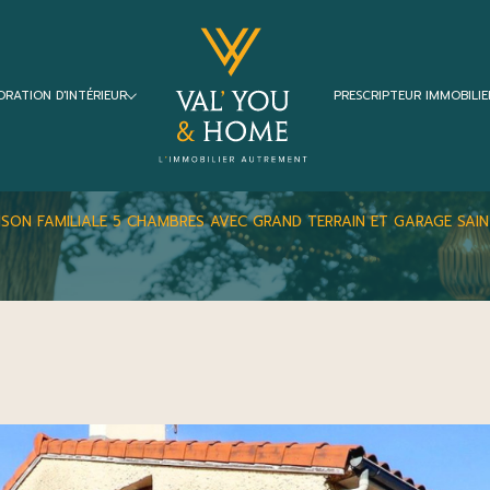
ORATION D'INTÉRIEUR
PRESCRIPTEUR IMMOBILIE
Voir les
0
annonces
leurs
Projet de décoration complet
SON FAMILIALE 5 CHAMBRES AVEC GRAND TERRAIN ET GARAGE SAIN
imer
1
LOCALISATION
BUDGET
s-Laval
6 Pièces