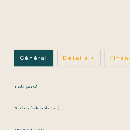
Général
Détails +
Finan
TRAD_SIROCCO_Caracteristique
Valeurs
Code postal
Surface habitable (m²)
surface terrain