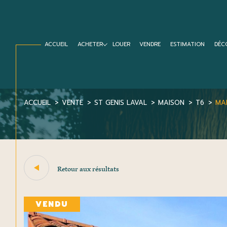
ACCUEIL
ACHETER
LOUER
VENDRE
ESTIMATION
DÉC
Biens vendus
Home staging
Conseils matières et cou
ACCUEIL
VENTE
ST GENIS LAVAL
MAISON
T6
MAI
Acheter
Est
1
TYPE DE BIEN
de l'ancien
Retour aux résultats
de l'immo pro
Maison
69230 - Saint-Geni
VENDU