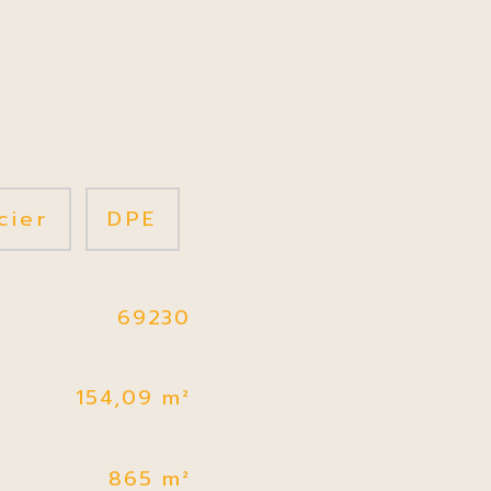
cier
DPE
69230
154,09 m²
865 m²