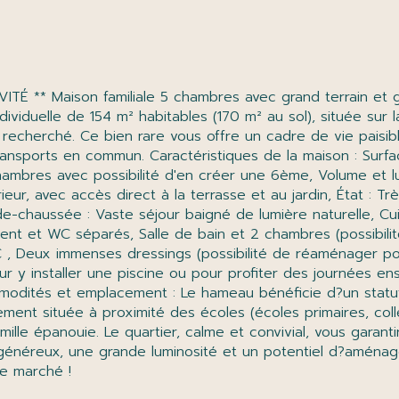
ividuelle de 154 m² habitables (170 m² au sol), située sur
echerché. Ce bien rare vous offre un cadre de vie paisibl
nsports en commun. Caractéristiques de la maison : Surface 
ambres avec possibilité d'en créer une 6ème, Volume et lu
ieur, avec accès direct à la terrasse et au jardin, État : T
de-chaussée : Vaste séjour baigné de lumière naturelle, C
ent et WC séparés, Salle de bain et 2 chambres (possibili
, Deux immenses dressings (possibilité de réaménager pour
y installer une piscine ou pour profiter des journées ensol
ommodités et emplacement : Le hameau bénéficie d?un statu
ement située à proximité des écoles (écoles primaires, col
ille épanouie. Le quartier, calme et convivial, vous garant
généreux, une grande luminosité et un potentiel d?aménage
e marché !
