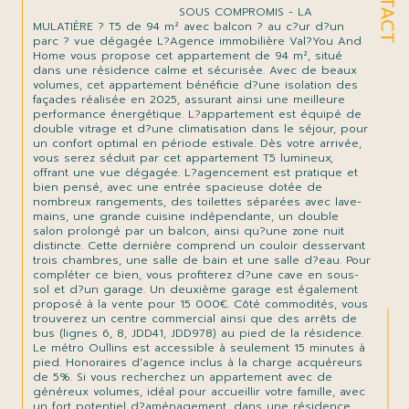
                                SOUS COMPROMIS - LA 
MULATIÈRE ? T5 de 94 m² avec balcon ? au c?ur d?un 
parc ? vue dégagée L?Agence immobilière Val?You And 
Home vous propose cet appartement de 94 m², situé 
dans une résidence calme et sécurisée. Avec de beaux 
volumes, cet appartement bénéficie d?une isolation des 
façades réalisée en 2025, assurant ainsi une meilleure 
performance énergétique. L?appartement est équipé de 
double vitrage et d?une climatisation dans le séjour, pour 
un confort optimal en période estivale. Dès votre arrivée, 
vous serez séduit par cet appartement T5 lumineux, 
offrant une vue dégagée. L?agencement est pratique et 
bien pensé, avec une entrée spacieuse dotée de 
nombreux rangements, des toilettes séparées avec lave-
mains, une grande cuisine indépendante, un double 
salon prolongé par un balcon, ainsi qu?une zone nuit 
distincte. Cette dernière comprend un couloir desservant 
trois chambres, une salle de bain et une salle d?eau. Pour 
compléter ce bien, vous profiterez d?une cave en sous-
sol et d?un garage. Un deuxième garage est également 
proposé à la vente pour 15 000€. Côté commodités, vous 
trouverez un centre commercial ainsi que des arrêts de 
bus (lignes 6, 8, JDD41, JDD978) au pied de la résidence. 
Le métro Oullins est accessible à seulement 15 minutes à 
pied. Honoraires d'agence inclus à la charge acquéreurs 
de 5%. Si vous recherchez un appartement avec de 
généreux volumes, idéal pour accueillir votre famille, avec 
un fort potentiel d?aménagement, dans une résidence 