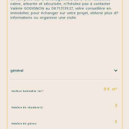
calme, arborée et sécurisée, n?hésitez pas à contacter 
Valérie GODIGNON au 06.71.11.39.27, votre conseillère en 
immobilier, pour échanger sur votre projet, obtenir plus d?
informations ou organiser une visite.

général
TRAD_SIROCCO_Caracteristique
Valeurs
94 m²
Surface habitable (m²)
3
Nombre de chambre(s)
5
Nombre de pièces